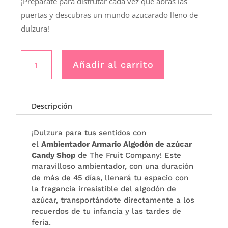
¡Prepárate para disfrutar cada vez que abras las
puertas y descubras un mundo azucarado lleno de
dulzura!
Ambientador
Añadir al carrito
de
armario
ALGODÓN
DULCE
Descripción
cantidad
¡Dulzura para tus sentidos con
el
Ambientador Armario Algodón de azúcar
Candy Shop
de The Fruit Company! Este
maravilloso ambientador, con una duración
de más de 45 días, llenará tu espacio con
la fragancia irresistible del algodón de
azúcar, transportándote directamente a los
recuerdos de tu infancia y las tardes de
feria.