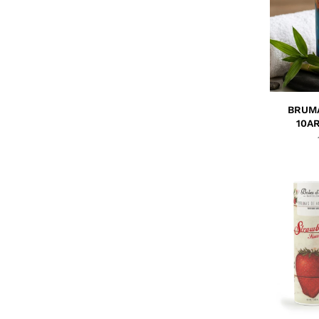
BRUMA
10A