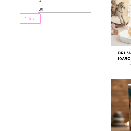
Precio
Precio
mínimo
máximo
Filtrar
BRUMA
10ARO