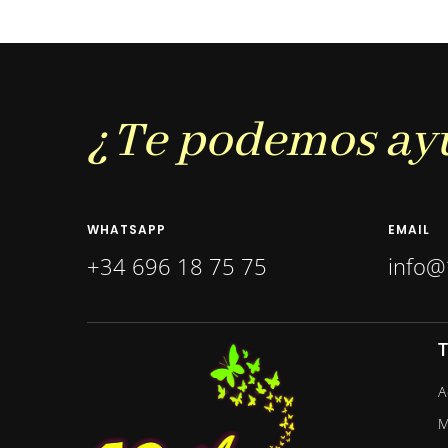
¿Te podemos ay
WHATSAPP
EMAIL
+34 696 18 75 75
info@
T
A
M