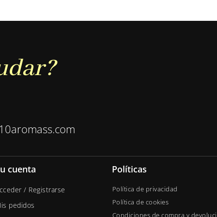
udar?
10aromass.com
u cuenta
Políticas
Política de privacidad
cceder / Registrarse
Política de cookies
is pedidos
Condiciones de compra y devoluc