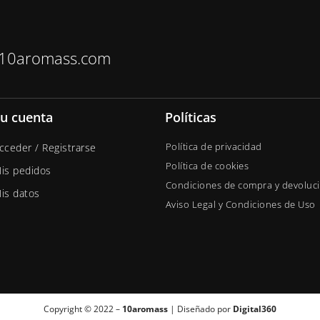
10aromass.com
u cuenta
Políticas
Política de privacidad
cceder / Registrarse
Política de cookies
is pedidos
Condiciones de compra y devoluc
is datos
Aviso Legal y Condiciones de Uso
Copyright © 2022 –
10aromass
| Diseñado por
Digital360