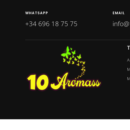
WHATSAPP
EMAIL
+34 696 18 75 75
info@
T
A
M
M