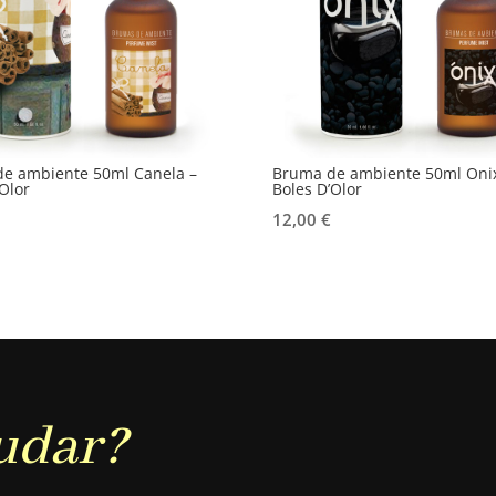
e ambiente 50ml Canela –
Bruma de ambiente 50ml Onix
Olor
Boles D’Olor
12,00
€
udar?