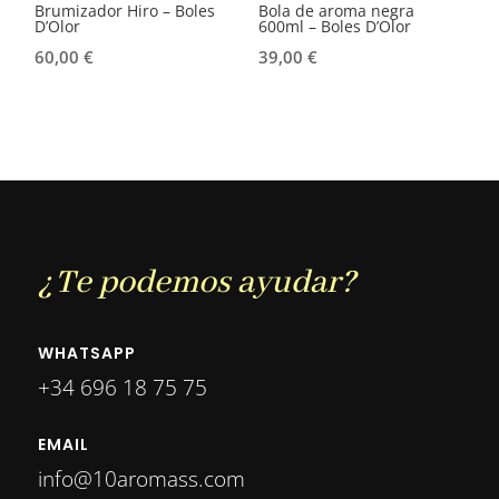
Brumizador Hiro – Boles
Bola de aroma negra
D’Olor
600ml – Boles D’Olor
60,00
€
39,00
€
¿Te podemos ayudar?
WHATSAPP
+34 696 18 75 75
EMAIL
info@10aromass.com