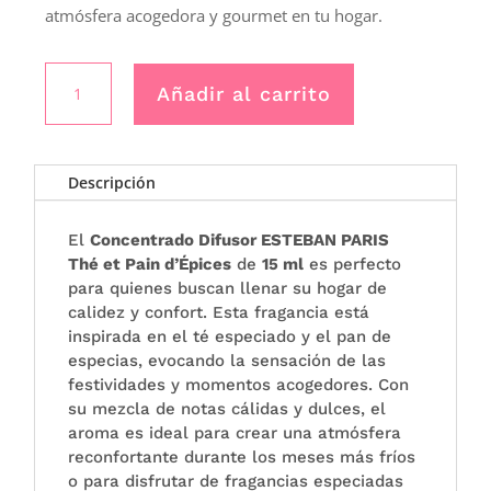
atmósfera acogedora y gourmet en tu hogar.
CONCENTRADO
Añadir al carrito
DE
PERFUME
THE
ET
Descripción
PAIN
D’EPICES
El
Concentrado Difusor ESTEBAN PARIS
-
Thé et Pain d’Épices
de
15 ml
es perfecto
Esteban
para quienes buscan llenar su hogar de
Paris
calidez y confort. Esta fragancia está
cantidad
inspirada en el té especiado y el pan de
especias, evocando la sensación de las
festividades y momentos acogedores. Con
su mezcla de notas cálidas y dulces, el
aroma es ideal para crear una atmósfera
reconfortante durante los meses más fríos
o para disfrutar de fragancias especiadas