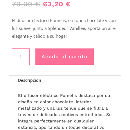
El
El
79,00
€
63,20
€
precio
precio
original
actual
El difusor eléctrico Pomelis, en tono chocolate y con
era:
es:
luz suave, junto a Splendeur Vanillée, aporta un aire
79,00 €.
63,20 €.
elegante y cálido a su hogar.
DIFUSOR
Añadir al carrito
POMELIS
-
Maison
Berger
Descripción
cantidad
El difusor eléctrico Pomelis destaca por su
diseño en color chocolate, interior
metalizado y una luz tenue que se filtra a
través de delicados motivos estrellados. Se
integra perfectamente en cualquier
estancia, aportando un toque decorativo