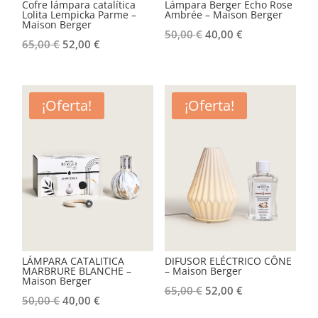
Cofre lámpara catalítica
Lámpara Berger Echo Rose
Lolita Lempicka Parme –
Ambrée – Maison Berger
Maison Berger
El
El
50,00
€
40,00
€
El
El
65,00
€
52,00
€
precio
precio
precio
precio
original
actual
original
actual
era:
es:
era:
es:
¡Oferta!
¡Oferta!
50,00 €.
40,00 €.
65,00 €.
52,00 €.
LÁMPARA CATALITICA
DIFUSOR ELÉCTRICO CÔNE
MARBRURE BLANCHE –
– Maison Berger
Maison Berger
El
El
65,00
€
52,00
€
El
El
50,00
€
40,00
€
precio
precio