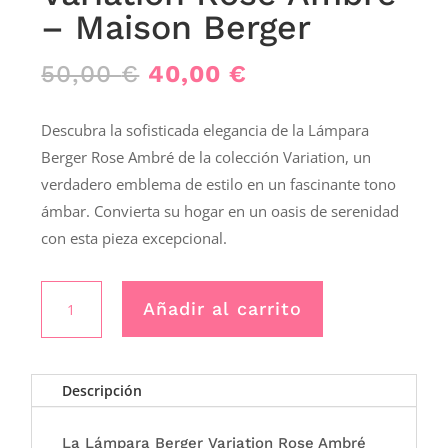
– Maison Berger
El
El
50,00
€
40,00
€
precio
precio
original
actual
Descubra la sofisticada elegancia de la Lámpara
era:
es:
Berger Rose Ambré de la colección Variation, un
50,00 €.
40,00 €.
verdadero emblema de estilo en un fascinante tono
ámbar. Convierta su hogar en un oasis de serenidad
con esta pieza excepcional.
Lámpara
Añadir al carrito
Berger
Variation
Rose
Ambré
Descripción
-
Maison
La Lámpara Berger Variation Rose Ambré