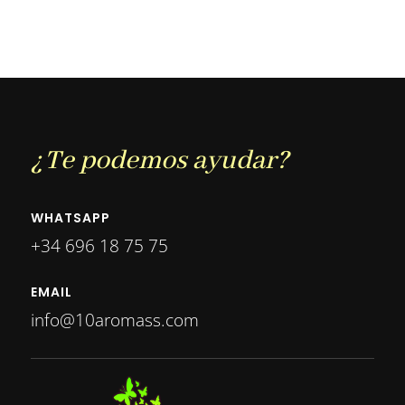
precio
precio
original
actual
original
actual
era:
es:
era:
es:
65,00 €.
52,00 €.
50,00 €.
40,00 €.
¿Te podemos ayudar?
WHATSAPP
+34 696 18 75 75
EMAIL
info@10aromass.com