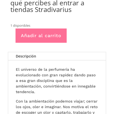
que percibes al entrar a
tiendas Stradivarius
1 disponibles
Añadir al carrito
SPRAY
ELIMINADOR
DE
OLORES
Descripción
FASHION
SHOP(aroma
El universo de la perfumería ha
tienda
evolucionado con gran rapidez dando paso
stradivarius)
a esa gran disciplina que es la
cantidad
ambientación, convirtiéndose en innegable
tendencia.
Con la ambientación podemos viajar; cerrar
los ojos, oler e imaginar. Nos motiva el reto
de escoger un olor y captarlo, trabajarlo y