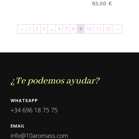
93,00
€
←
1
2
3
…
6
7
8
9
10
11
12
→
¿Te podemos ayudar?
WHATSAPP
+34 696 18 75 75
EMAIL
info@10aromass.com