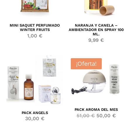
MINI SAQUET PERFUMADO
NARANJA Y CANELA –
WINTER FRUITS
AMBIENTADOR EN SPRAY 100
ML.
1,00
€
9,99
€
¡Oferta!
PACK AROMA DEL MES
PACK ANGELS
El
El
51,00
€
50,00
€
30,00
€
precio
precio
original
actual
era:
es:
51,00 €.
50,00