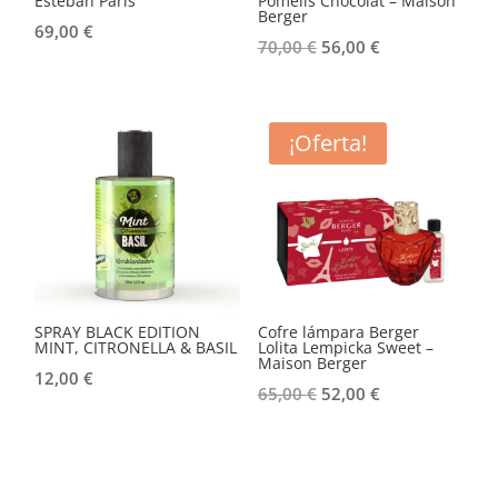
Esteban Paris
Pomelis Chocolat – Maison
Berger
69,00
€
El
El
70,00
€
56,00
€
precio
precio
original
actual
era:
es:
¡Oferta!
70,00 €.
56,00 €.
SPRAY BLACK EDITION
Cofre lámpara Berger
MINT, CITRONELLA & BASIL
Lolita Lempicka Sweet –
Maison Berger
12,00
€
El
El
65,00
€
52,00
€
precio
precio
original
actual
era:
es: