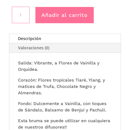
Bruma
Añadir al carrito
de
ambiente
50ml
Flor
Descripción
de
Valoraciones (0)
vainilla
-
Boles
Salida: Vibrante, a Flores de Vainilla y
Orquídea.
D’Olor
cantidad
Corazón: Flores tropicales Tiaré, Ylang, y
matices de Trufa, Chocolate Negro y
Almendras.
Fondo: Dulcemente a Vainilla, con toques
de Sándalo, Balsamo de Benjuí y Pachulí.
Esta bruma se puede utilizar en cualquiera
de nuestros difusores!!