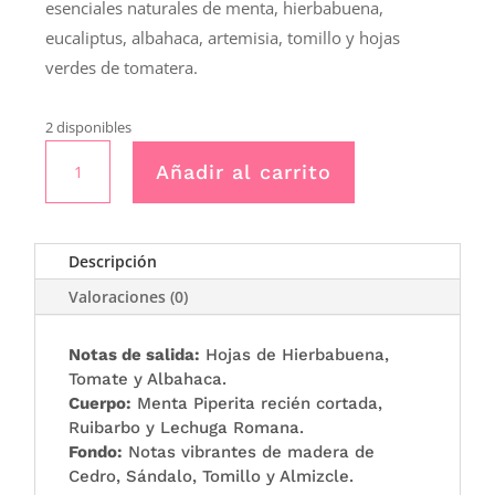
esenciales naturales de menta, hierbabuena,
eucaliptus, albahaca, artemisia, tomillo y hojas
verdes de tomatera.
2 disponibles
Bruma
Añadir al carrito
de
ambiente
50ml
I
Descripción
love
Valoraciones (0)
mint
-
Boles
Notas de salida:
Hojas de Hierbabuena,
Tomate y Albahaca.
D’Olor
Cuerpo:
Menta Piperita recién cortada,
cantidad
Ruibarbo y Lechuga Romana.
Fondo:
Notas vibrantes de madera de
Cedro, Sándalo, Tomillo y Almizcle.