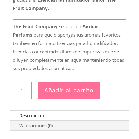
Fruit Company.
The Fruit Company
se alía con
Ambar
Perfums
para que dispongas tus aromas favoritos
también en formato Esencias para humidificador.
Esencias concentradas libres de impurezas que se
diluyen completamente en agua manteniendo todas
sus propiedades aromáticas.
Bruma
Añadir al carrito
de
ambiente
50ml
Melon
Descripción
cantidad
Valoraciones (0)