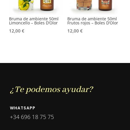
Bruma de ambiente 50ml
Bruma de ambiente 50ml
Limoncello – Boles D’Olor
Frutos rojos – Boles D’Olor
12,00
€
12,00
€
¿Te podemos ayudar?
WHATSAPP
+34 696 18 75 75