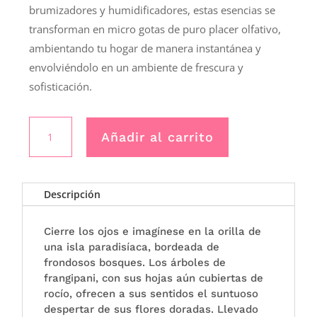
brumizadores y humidificadores, estas esencias se
transforman en micro gotas de puro placer olfativo,
ambientando tu hogar de manera instantánea y
envolviéndolo en un ambiente de frescura y
sofisticación.
CONCENTRADO
Añadir al carrito
DE
PERFUME
MONOï
SOLEIL
Descripción
-
Esteban
Cierre los ojos e imagínese en la orilla de
Paris
una isla paradisíaca, bordeada de
cantidad
frondosos bosques. Los árboles de
frangipani, con sus hojas aún cubiertas de
rocío, ofrecen a sus sentidos el suntuoso
despertar de sus flores doradas. Llevado