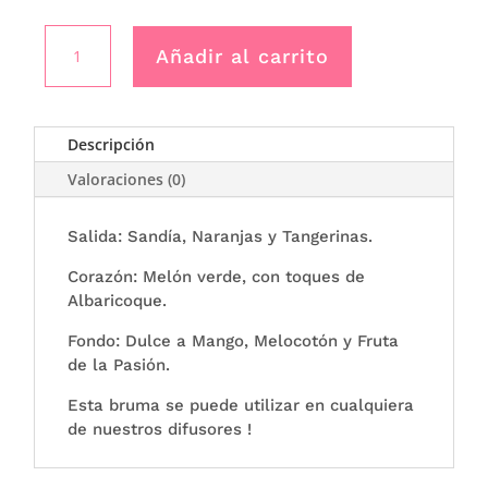
Bruma
Añadir al carrito
de
ambiente
50ml
Sandia
Descripción
-
Valoraciones (0)
Boles
D’Olor
cantidad
Salida: Sandía, Naranjas y Tangerinas.
Corazón: Melón verde, con toques de
Albaricoque.
Fondo: Dulce a Mango, Melocotón y Fruta
de la Pasión.
Esta bruma se puede utilizar en cualquiera
de nuestros difusores !